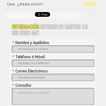
3.900 €
Cena
¡¡¡REBAJADO!!!
INFORMACIÓN
CITROEN C4 CACTUS 1.6
HDI 92CV AUT
*
Nombre y Apellidos:
*
Teléfono ó Móvil:
*
Correo Electrónico:
*
Consulta: