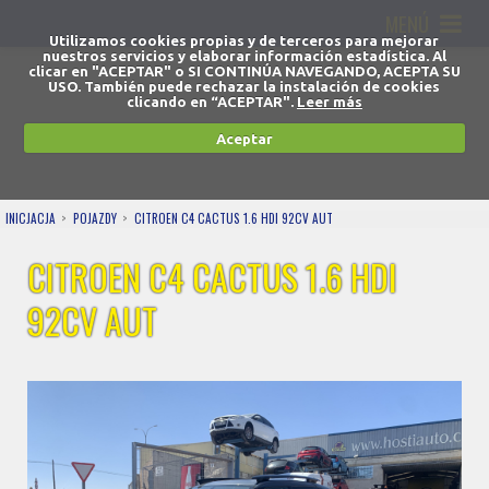
MENÚ
Utilizamos cookies propias y de terceros para mejorar
nuestros servicios y elaborar información estadística. Al
clicar en "ACEPTAR" o SI CONTINÚA NAVEGANDO, ACEPTA SU
USO. También puede rechazar la instalación de cookies
clicando en “ACEPTAR".
Leer más
Aceptar
INICJACJA
POJAZDY
CITROEN C4 CACTUS 1.6 HDI 92CV AUT
CITROEN C4 CACTUS 1.6 HDI
92CV AUT