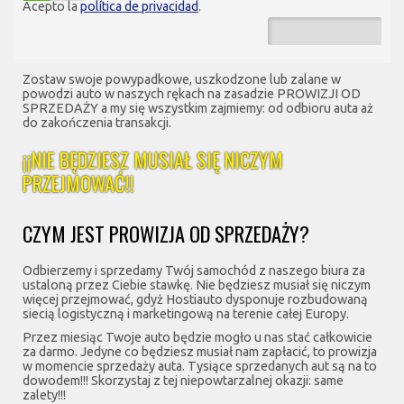
Acepto la
política de privacidad
.
Zostaw swoje powypadkowe, uszkodzone lub zalane w
powodzi auto w naszych rękach na zasadzie PROWIZJI OD
SPRZEDAŻY a my się wszystkim zajmiemy: od odbioru auta aż
do zakończenia transakcji.
¡¡NIE BĘDZIESZ MUSIAŁ SIĘ NICZYM
PRZEJMOWAĆ!!
CZYM JEST PROWIZJA OD SPRZEDAŻY?
Odbierzemy i sprzedamy Twój samochód z naszego biura za
ustaloną przez Ciebie stawkę. Nie będziesz musiał się niczym
więcej przejmować, gdyż Hostiauto dysponuje rozbudowaną
siecią logistyczną i marketingową na terenie całej Europy.
Przez miesiąc Twoje auto będzie mogło u nas stać całkowicie
za darmo. Jedyne co będziesz musiał nam zapłacić, to prowizja
w momencie sprzedaży auta. Tysiące sprzedanych aut są na to
dowodem!!! Skorzystaj z tej niepowtarzalnej okazji: same
zalety!!!