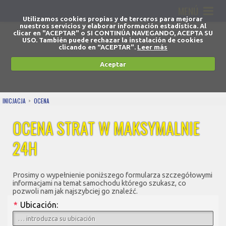
MENÚ
Utilizamos cookies propias y de terceros para mejorar
nuestros servicios y elaborar información estadística. Al
clicar en "ACEPTAR" o SI CONTINÚA NAVEGANDO, ACEPTA SU
USO. También puede rechazar la instalación de cookies
clicando en “ACEPTAR".
Leer más
Aceptar
INICJACJA
OCENA
OCENA STRAT W MAKSYMALNIE
24H
Prosimy o wypełnienie poniższego formularza szczegółowymi
informacjami na temat samochodu którego szukasz, co
pozwoli nam jak najszybciej go znaleźć.
*
Ubicación: