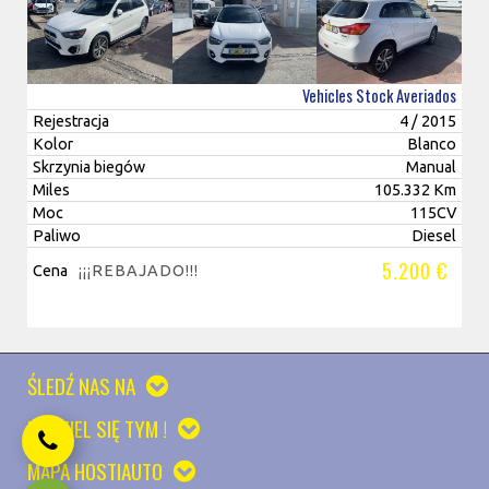
Vehicles Stock Averiados
Rejestracja
4 / 2015
Kolor
Blanco
Skrzynia biegów
Manual
Miles
105.332 Km
Moc
115CV
Paliwo
Diesel
5.200 €
Cena
¡¡¡REBAJADO!!!
ŚLEDŹ NAS NA
PODZIEL SIĘ TYM !
MAPA HOSTIAUTO