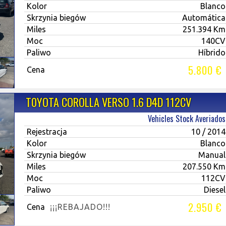
Kolor
Blanco
Skrzynia biegów
Automática
Miles
251.394 Km
Moc
140CV
Paliwo
Híbrido
5.800 €
Cena
T0YOTA COROLLA VERSO 1.6 D4D 112CV
Vehicles Stock Averiados
Rejestracja
10 / 2014
Kolor
Blanco
Skrzynia biegów
Manual
Miles
207.550 Km
Moc
112CV
Paliwo
Diesel
2.950 €
Cena
¡¡¡REBAJADO!!!