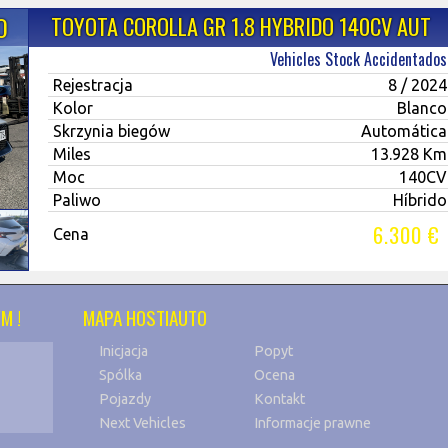
O
TOYOTA COROLLA GR 1.8 HYBRIDO 140CV AUT
Vehicles Stock Accidentados
Rejestracja
8 / 2024
Kolor
Blanco
Skrzynia biegów
Automática
Miles
13.928 Km
Moc
140CV
Paliwo
Híbrido
6.300 €
Cena
M !
MAPA HOSTIAUTO
Inicjacja
Popyt
Spólka
Ocena
Pojazdy
Kontakt
Next Vehicles
Informacje prawne