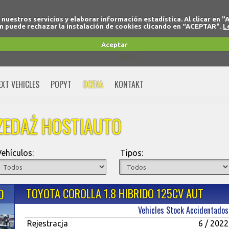
r nuestros servicios y elaborar información estadística. Al clicar
 puede rechazar la instalación de cookies clicando en “ACEPTAR".
L
+34 91 691 77 32
Aceptar
MOVIL
+34 675 74 80 91
EXT VEHICLES
POPYT
OCENA
KONTAKT
ZEDAŻ HOSTIAUTO
Vehículos:
Tipos:
O
TOYOTA COROLLA 1.8 HIBRIDO 125CV AUT
Vehicles Stock Accidentados
Rejestracja
6 / 2022