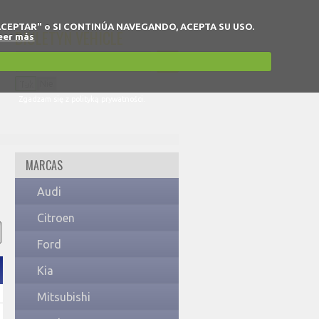
 en "ACEPTAR" o SI CONTINÚA NAVEGANDO, ACEPTA SU USO.
BIULETYN VEHICLE
eer más
Tak
Nie
Zgadzam się z polityką prywatności.
MARCAS
Audi
Citroen
Ford
Kia
Mitsubishi