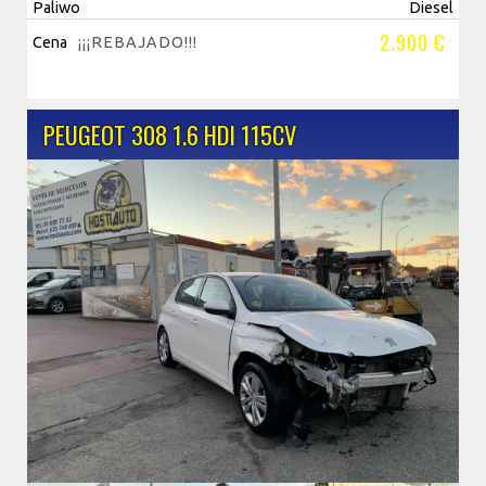
Paliwo
Diesel
2.900 €
Cena
¡¡¡REBAJADO!!!
PEUGEOT 308 1.6 HDI 115CV