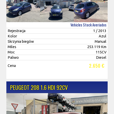
Vehicles Stock Averiados
Rejestracja
1 / 2013
Kolor
Azul
Skrzynia biegów
Manual
Miles
253.119 Km
Moc
115CV
Paliwo
Diesel
2.650 €
Cena
PEUGEOT 208 1.6 HDI 92CV