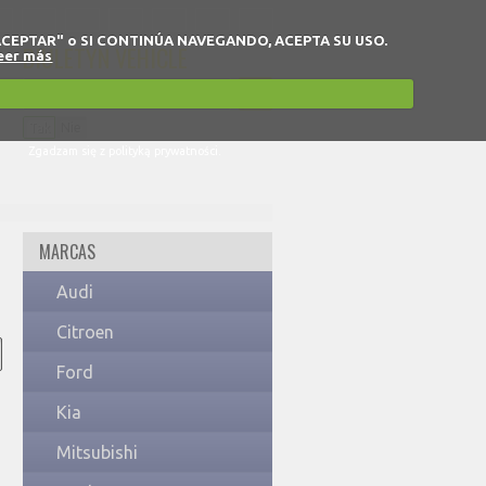
 en "ACEPTAR" o SI CONTINÚA NAVEGANDO, ACEPTA SU USO.
BIULETYN VEHICLE
eer más
Tak
Nie
Zgadzam się z polityką prywatności.
MARCAS
Audi
Citroen
Ford
Kia
Mitsubishi