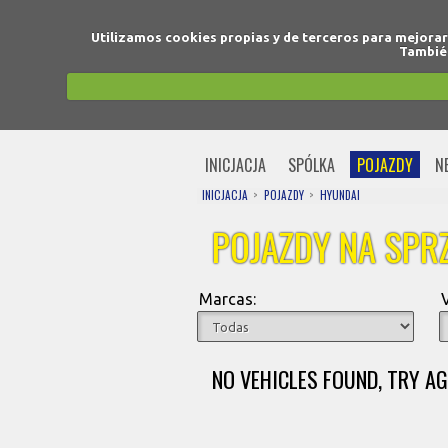
Utilizamos cookies propias y de terceros para mejora
También
INICJACJA
SPÓLKA
POJAZDY
N
INICJACJA
POJAZDY
HYUNDAI
POJAZDY NA SPR
Marcas:
NO VEHICLES FOUND, TRY AG