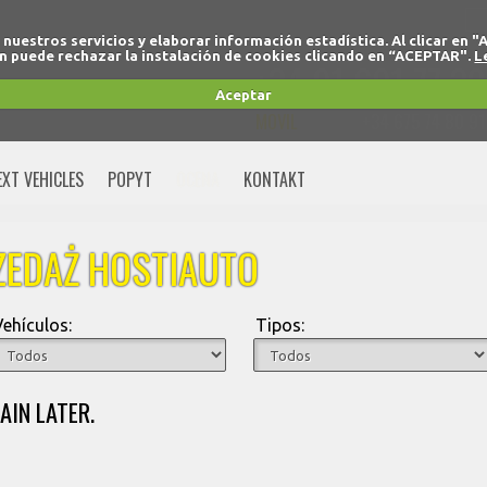
r nuestros servicios y elaborar información estadística. Al clicar
 puede rechazar la instalación de cookies clicando en “ACEPTAR".
L
+34 91 691 77 32
Aceptar
MOVIL
+34 675 74 80 91
EXT VEHICLES
POPYT
OCENA
KONTAKT
ZEDAŻ HOSTIAUTO
Vehículos:
Tipos:
AIN LATER.