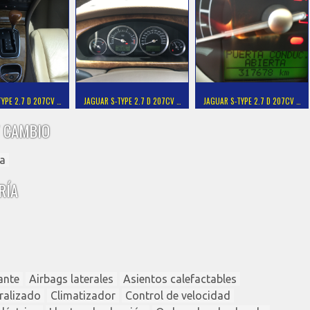
YPE 2.7 D 207CV …
JAGUAR S-TYPE 2.7 D 207CV …
JAGUAR S-TYPE 2.7 D 207CV …
 CAMBIO
a
RÍA
ante
Airbags laterales
Asientos calefactables
tralizado
Climatizador
Control de velocidad