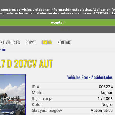
r nuestros servicios y elaborar información estadística. Al clicar
 puede rechazar la instalación de cookies clicando en “ACEPTAR".
L
+34 91 691 77 32
Aceptar
MOVIL
+34 675 74 80 91
EXT VEHICLES
POPYT
OCENA
KONTAKT
V AUT
.7 D 207CV AUT
Vehicles Stock Accidentados
ID #
005224
Marka
Jaguar
Rejestracja
1 / 2006
Kolor
Negro
Skrzynia biegów
Automática