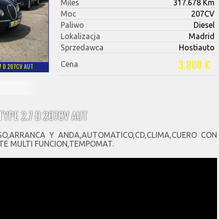
Miles
317.678 Km
Moc
207CV
Paliwo
Diesel
Lokalizacja
Madrid
Sprzedawca
Hostiauto
3.800 €
Cena
7 D 207CV AUT
TYPE 2.7 D 207CV AUT
SO,ARRANCA Y ANDA,AUTOMATICO,CD,CLIMA,CUERO CON
TE MULTI FUNCION,TEMPOMAT.