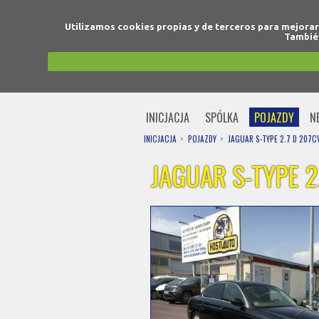
Utilizamos cookies propias y de terceros para mejora
También
INICJACJA
SPÓLKA
POJAZDY
N
INICJACJA
POJAZDY
JAGUAR S-TYPE 2.7 D 207C
JAGUAR S-TYPE 2