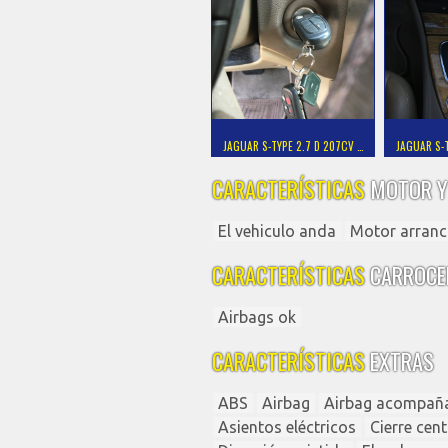
JAGUAR S-TYPE 2.7 D 207CV …
JAGUAR S-T
CARACTERÍSTICAS
MOTOR Y
El vehiculo anda
Motor arranc
CARACTERÍSTICAS
CARROCE
Airbags ok
CARACTERÍSTICAS
EXTRAS
ABS
Airbag
Airbag acompañ
Asientos eléctricos
Cierre cen