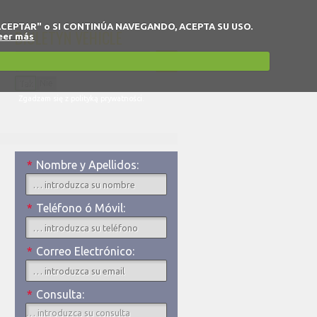
 en "ACEPTAR" o SI CONTINÚA NAVEGANDO, ACEPTA SU USO.
BIULETYN VEHICLE
eer más
Tak
Nie
Zgadzam się z polityką prywatności.
*
Nombre y Apellidos:
*
Teléfono ó Móvil:
*
Correo Electrónico:
*
Consulta: